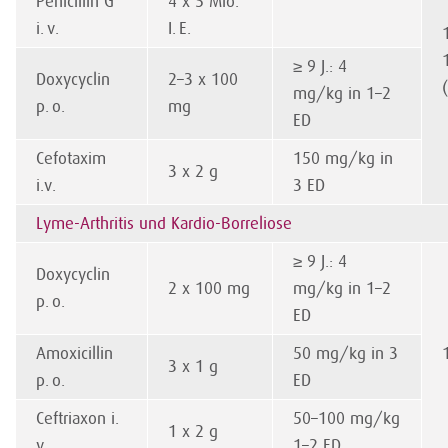
Penicillin G
4 x 5 Mio.
i. v.
I. E.
≥ 9 J.: 4
Doxycyclin
2–3 x 100
mg/kg in 1–2
p. o.
mg
ED
Cefotaxim
150 mg/kg in
3 x 2 g
i.v.
3 ED
Lyme-Arthritis und Kardio-Borreliose
≥ 9 J.: 4
Doxycyclin
2 x 100 mg
mg/kg in 1–2
p. o.
ED
Amoxicillin
50 mg/kg in 3
3 x 1 g
p. o.
ED
Ceftriaxon i.
50–100 mg/kg
1 x 2 g
v.
1–2 ED