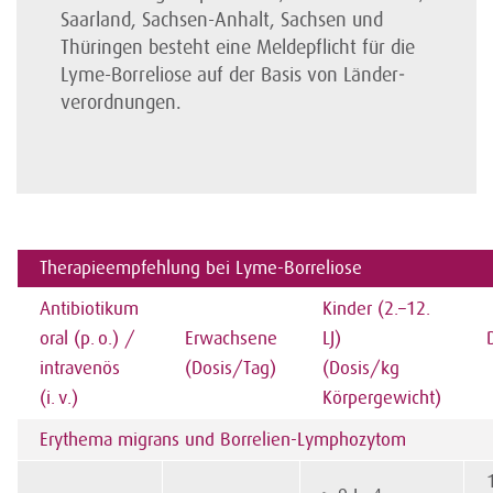
Saar­land, Sachsen-Anhalt, Sachsen und
Thüringen besteht eine Melde­pflicht für die
Lyme-Borreliose auf der Basis von Länder­
verordnungen.
Therapieempfehlung bei Lyme-Borreliose
Antibiotikum
Kinder (2.–12.
oral (p. o.) /
Erwachsene
LJ)
intravenös
(Dosis/Tag)
(Dosis/kg
(i. v.)
Körpergewicht)
Erythema migrans und Borrelien-Lymphozytom