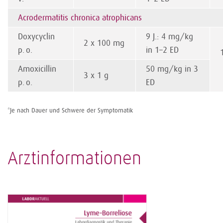
Acrodermatitis chronica atrophicans
Doxycyclin
9 J.: 4 mg/kg
2 x 100 mg
p. o.
in 1–2 ED
Amoxicillin
50 mg/kg in 3
3 x 1 g
p. o.
ED
*Je nach Dauer und Schwere der Symptomatik
Arztinformationen