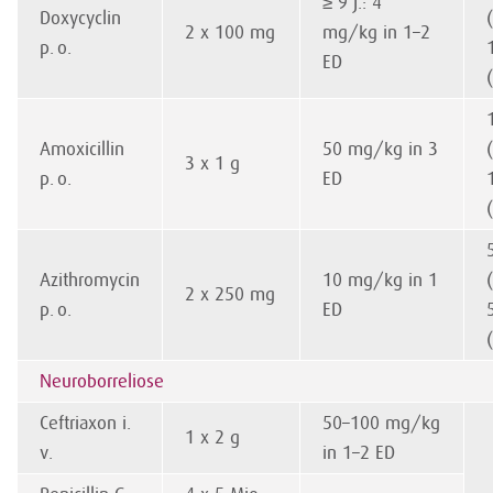
≥ 9 J.: 4
Doxycyclin
2 x 100 mg
mg/kg in 1–2
p. o.
ED
Amoxicillin
50 mg/kg in 3
3 x 1 g
p. o.
ED
Azithromycin
10 mg/kg in 1
2 x 250 mg
p. o.
ED
Neuroborreliose
Ceftriaxon i.
50–100 mg/kg
1 x 2 g
v.
in 1–2 ED