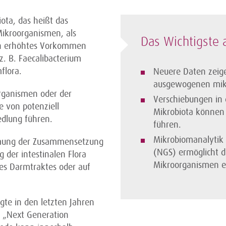
iota, das heißt das
Mikroorganismen, als
Das Wichtigste a
ch erhöhtes Vorkommen
z. B. Faecalibacterium
flora.
Neuere Daten zeige
ausgewogenen mikr
rganismen oder der
Verschiebungen in
e von potenziell
Mikrobiota können 
edlung führen.
führen.
Mikrobiomanalytik
mmung der Zusammensetzung
(NGS) ermöglicht d
 der intestinalen Flora
Mikroorganismen e
des Darmtraktes oder auf
gte in den letzten Jahren
 „Next Generation