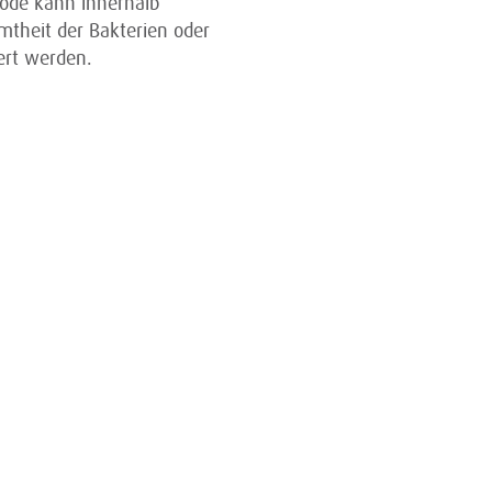
hode kann innerhalb
mtheit der Bakterien oder
ert werden.