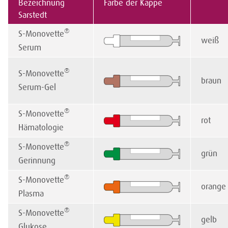
Bezeichnung
Farbe der Kappe
Sarstedt
®
S-Monovette
weiß
Serum
®
S-Monovette
braun
Serum-Gel
®
S-Monovette
rot
Hämatologie
®
S-Monovette
grün
Gerinnung
®
S-Monovette
orange
Plasma
®
S-Monovette
gelb
Glukose